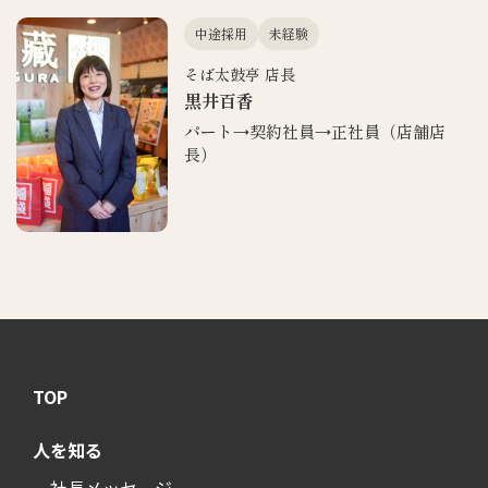
中途採用
未経験
そば太鼓亭 店長
黒井百香
パート→契約社員→正社員（店舗店
長）
TOP
人を知る