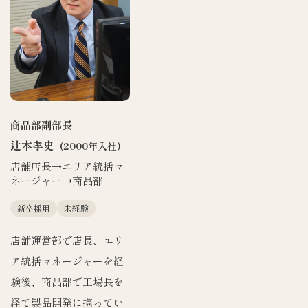
商品部
副部長
辻本孝史
(2000年入社)
店舗店長→エリア統括マ
ネージャー→商品部
新卒採用​
未経験
店舗運営部で店長、エリ
ア統括マネージャーを経
験後、商品部で工場長を
経て製品開発に携ってい