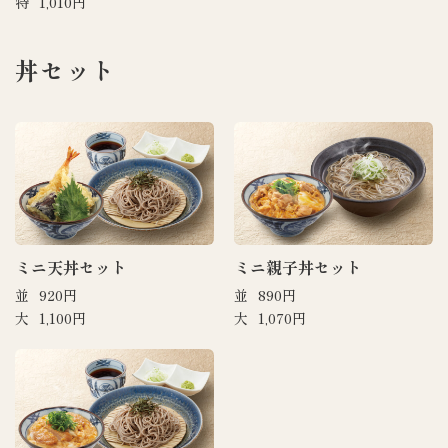
特
1,010円
丼セット
ミニ天丼セット
ミニ親子丼セット
並
920円
並
890円
大
1,100円
大
1,070円