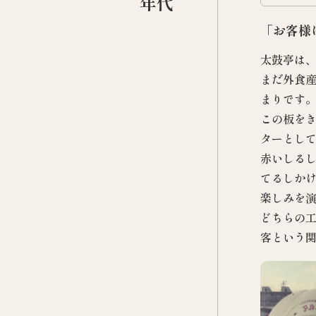
年代
「お客様
太鼓亭は、
まだ外食産
まりです
この板を
ターとし
赤いしる
てるしか
楽しみを
どちらの
客という関