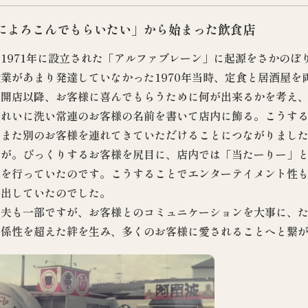
によろこんでもらいたい」から始まった飲食店
1971年に設立された「アルファブレーン」に起源をさかのぼ
業があまり発達していなかった1970年当時、定食と居酒屋を
。開店以降、お客様に喜んでもらうために何が出来るかを考え
きれいに洗い常連のお客様の名前を書いて店内に飾る。こうす
てまた別のお客様を連れてきていただけることにつながりまし
しが。びっくりするお客様を尻目に、店内では「当たーりー」
けを行っていたのです。こうすることでエンターテイメント性
演出していたのでした。
工夫も一部ですが、お客様とのコミュニケーションを大事に、
係性を超えた絆を生み、多くのお客様に愛されることへと繋が