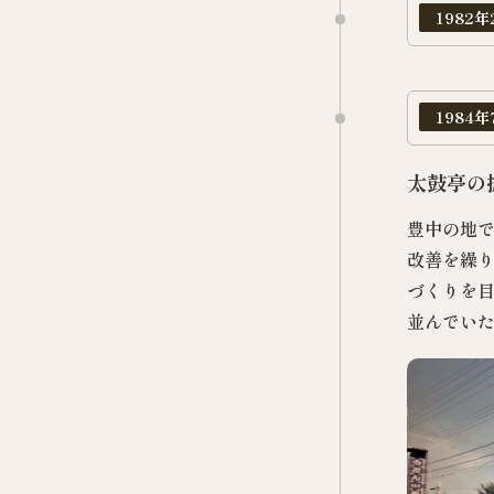
1982年
1984年
太鼓亭の
豊中の地
改善を繰
づくりを
並んでい