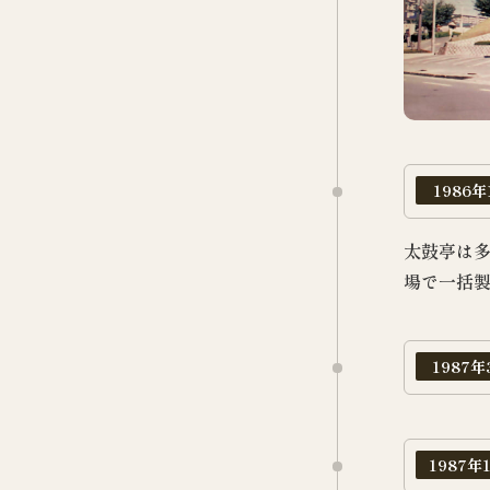
1986年
太鼓亭は
場で一括
1987年
1987年