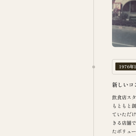
1976年
新しいコ
飲食店ス
もともと
ていただ
きる店舗
たボリュ