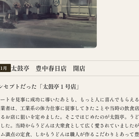
太鼓亭 豊中春日店 開店
11月
ンセプトだった「太鼓亭１号店」
タートを見事に成功に導いたあとも、もっと人に喜んでもらえ
創業者は、工業系の体力仕事に従事してきたことや当時の飲食
けるお店に狙いを定めました。そこではじめたのが太鼓亭。う
でした。当時からうどんは大衆食として広く愛されていましたが
ーム満点の定食、しかもうどんは職人が作るこだわりとあって